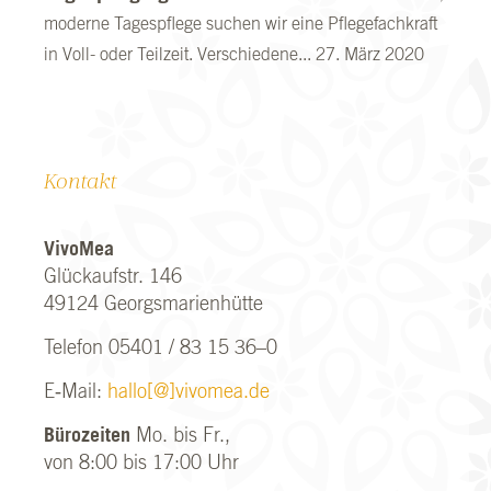
moderne Tagespflege suchen wir eine Pflegefachkraft
in Voll- oder Teilzeit. Verschiedene...
27. März 2020
Kontakt
Vivo­Mea
Glück­aufstr. 146
49124 Georgs­ma­ri­en­hüt­te
Tele­fon 05401 / 83 15 36–0
E‑Mail:
hallo[@]vivomea.de
Büro­zei­ten
Mo. bis Fr.,
von 8:00 bis 17:00 Uhr