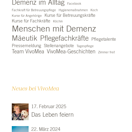
Demenz im Alltag
Facebook
Fachkraft für Betreuungspflege
Hygienemaßnahmen
Koch
Kurse für Betreuungskräfte
Kurse für Angehörige
Kurse für Fachkräfte
Köchin
Menschen mit Demenz
Mäeutik
Pflegefachkräfte
Pflegetalente
Pressemeldung
Stellenangebote
Tagespflege
Team VivoMea
VivoMea-Geschichten
Zimmer frei!
Neues bei VivoMea
17. Februar 2025
Das Leben feiern
22. März 2024