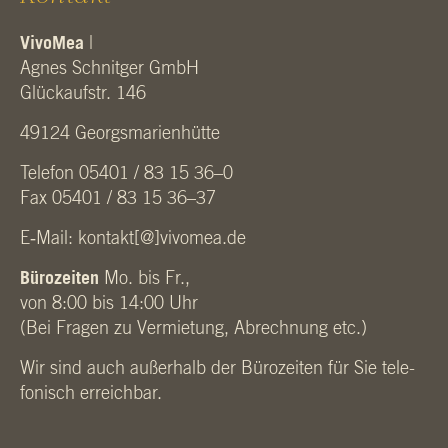
Vivo­Mea
|
Agnes Schnit­ger GmbH
Glück­aufstr. 146
49124 Georgs­ma­ri­en­hüt­te
Tele­fon 05401 / 83 15 36–0
Fax 05401 / 83 15 36–37
E‑Mail:
kontakt[@]vivomea.de
Büro­zei­ten
Mo. bis Fr.,
von 8:00 bis 14:00 Uhr
(Bei Fra­gen zu Ver­mie­tung, Abrech­nung etc.)
Wir sind auch außer­halb der Büro­zei­ten für Sie tele­
fo­nisch erreich­bar.